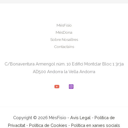
MésFisio
MésDona
Sobre Nosaltres
Contacta’ns
C/Bonaventura Armengol núm. 10 Edifici Montclar Bloc 1 3r3a
AD500 Andorra la Vella Andorra
Copyright © 2026 MésFisio -
Avis Legal
-
Política de
Privacitat
-
Política de Cookies
-
Política en xarxes socials