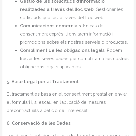
Gestió de les sol·licituds d’informació
realitzades a través del lloc web
: Gestionar les
sol·licituds que faci a través del lloc web
Comunicacions comercials
: En cas de
consentiment exprés, li enviarem informació i
promocions sobre els nostres serveis o productes.
Compliment de les obligacions legals
: Podem
tractar les seves dades per complir amb les nostres
obligacions legals aplicables.
5. Base Legal per al Tractament
El tractament es basa en el consentiment prestat en enviar
el formulari i, si escau, en l’aplicació de mesures
precontractuals a petició de l’interessat.
6. Conservació de les Dades
Les dades facilitades a través del formulari es conservaran