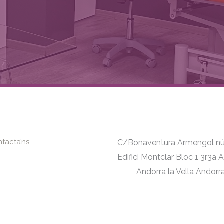
tacta’ns
C/Bonaventura Armengol nú
Edifici Montclar Bloc 1 3r3a
Andorra la Vella Andorr