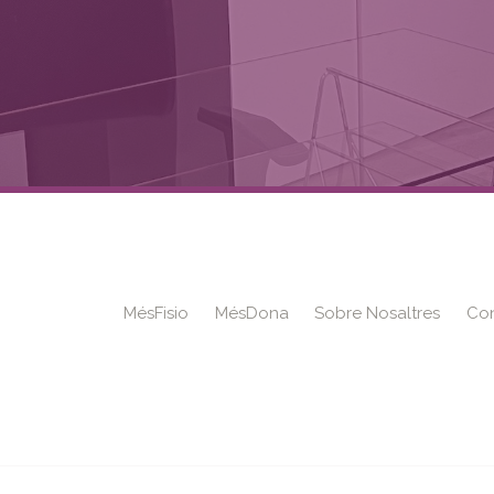
MésFisio
MésDona
Sobre Nosaltres
Con