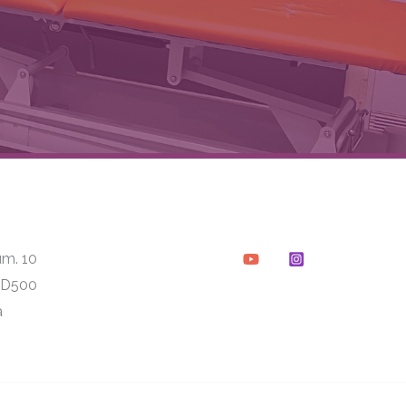
m. 10
 AD500
a