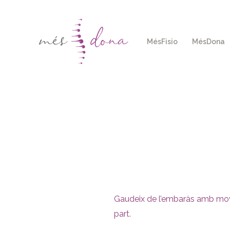
Ir
al
contenido
MésFisio
MésDona
Gaudeix de l’embaràs amb movim
part.