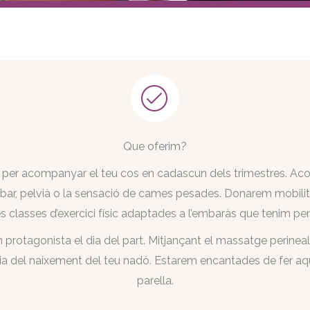
Que oferim?
er acompanyar el teu cos en cadascun dels trimestres. Aco
mbar, pelvià o la sensació de cames pesades. Donarem mobilitat 
les classes d’exercici físic adaptades a l’embaràs que tenim pe
n protagonista el dia del part. Mitjançant el massatge perineal
 dia del naixement del teu nadó. Estarem encantades de fer a
parella.