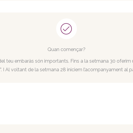
Quan començar?
el teu embaràs són importants. Fins a la setmana 30 oferim u
t”. I Al voltant de la setmana 28 iniciem l’acompanyament al pa