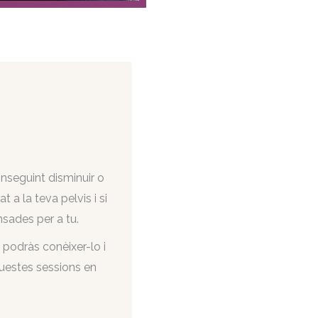
nseguint disminuir o
a la teva pelvis i si
nsades per a tu.
 podràs conèixer-lo i
questes sessions en